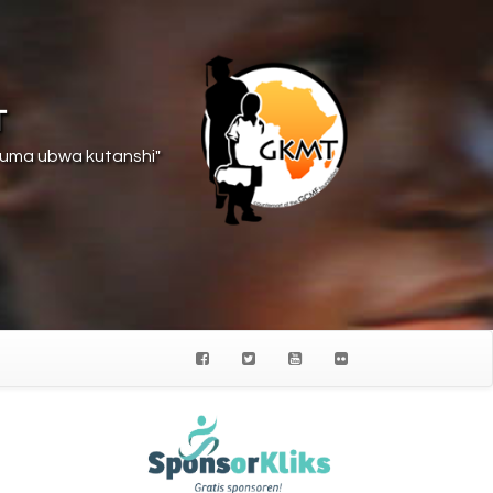
T
suma ubwa kutanshi"