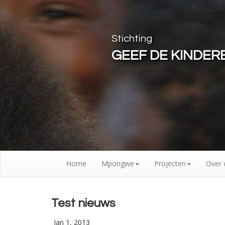
Stichting
GEEF DE KINDE
Home
Mpongwe
Projecten
Over 
Test nieuws
Jan 1, 2013