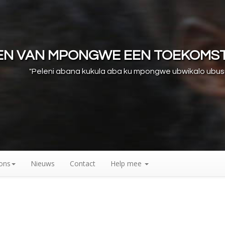
REN VAN MPONGWE EEN TOEKOMS
"Peleni abana kukula aba ku mpongwe ubwikalo ubu
ons
Nieuws
Contact
Help mee