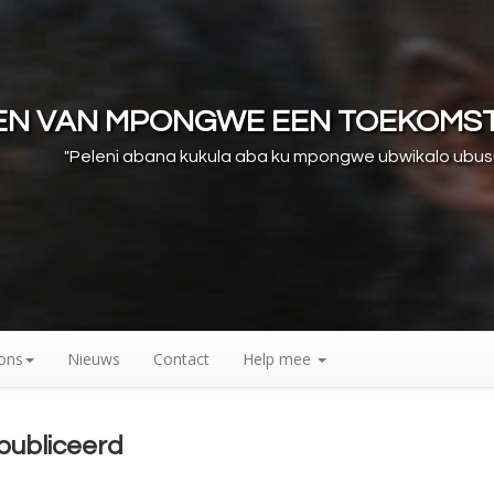
REN VAN MPONGWE EEN TOEKOMS
"Peleni abana kukula aba ku mpongwe ubwikalo ubu
ons
Nieuws
Contact
Help mee
publiceerd