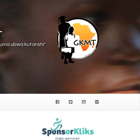
T
suma ubwa kutanshi"