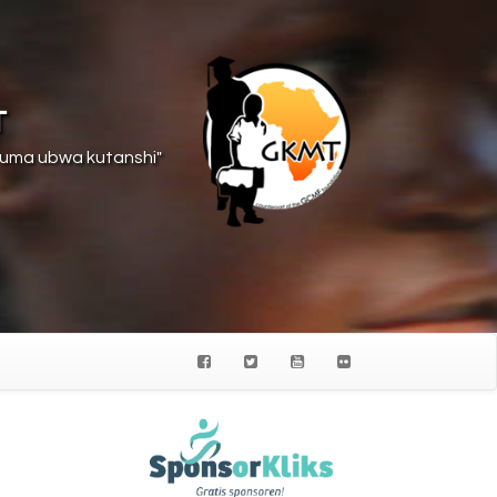
T
suma ubwa kutanshi"