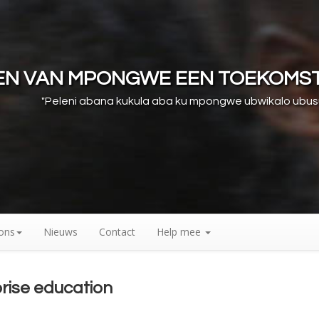
REN VAN MPONGWE EEN TOEKOMS
"Peleni abana kukula aba ku mpongwe ubwikalo ubu
ons
Nieuws
Contact
Help mee
prise education