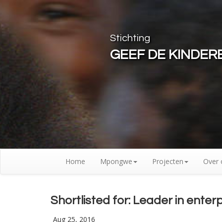
Stichting
GEEF DE KINDE
Home
Mpongwe
Projecten
Over 
Shortlisted for: Leader in enter
Aug 25, 2016