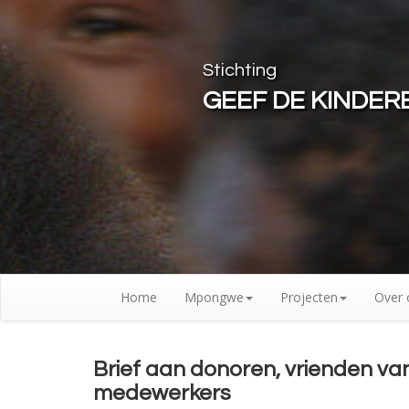
Stichting
GEEF DE KINDE
Home
Mpongwe
Projecten
Over 
Brief aan donoren, vrienden v
medewerkers