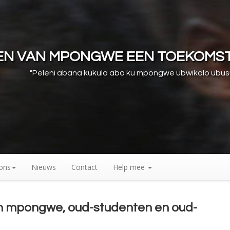
REN VAN MPONGWE EEN TOEKOMS
"Peleni abana kukula aba ku mpongwe ubwikalo ubu
ons
Nieuws
Contact
Help mee
an mpongwe, oud-studenten en oud-