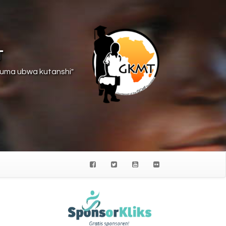
T
suma ubwa kutanshi"